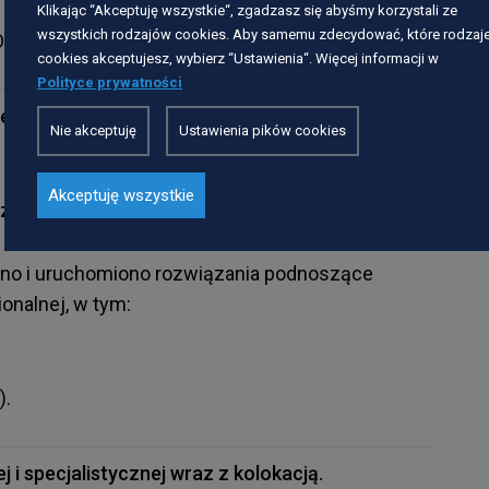
Klikając “Akceptuję wszystkie“, zgadzasz się abyśmy korzystali ze
wszystkich rodzajów cookies. Aby samemu zdecydować, które rodzaj
).
cookies akceptujesz, wybierz “Ustawienia“. Więcej informacji w
Polityce prywatności
ie systemu bezpieczeństwa Platformy
Nie akceptuję
Ustawienia pików cookies
Akceptuję wszystkie
zł
.
no i uruchomiono rozwiązania podnoszące
onalnej, w tym:
).
 i specjalistycznej wraz z kolokacją.