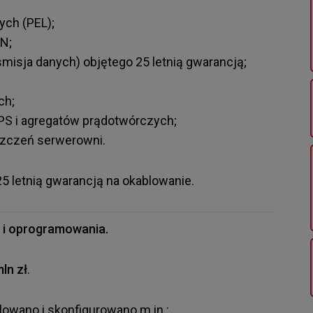
ych (PEL);
N;
smisja danych) objętego 25 letnią gwarancją;
ch;
PS i agregatów prądotwórczych;
zczeń serwerowni.
5 letnią gwarancją na okablowanie.
i oprogramowania.
mln zł
.
lowano i skonfigurowano m.in.: