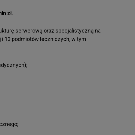
mln zł
.
ukturę serwerową oraz specjalistyczną na
j i 13 podmiotów leczniczych, w tym
edycznych);
ycznego;