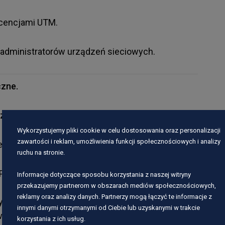
licencjami UTM.
 administratorów urządzeń sieciowych.
czne.
zł
.
Wykorzystujemy pliki cookie w celu dostosowania oraz personalizacji
zawartości i reklam, umożliwienia funkcji społecznościowych i analizy
e ponad 400 osób z zakresów:
ruchu na stronie.
rince2 Foundation i Practitioner);
Informacje dotyczące sposobu korzystania z naszej witryny
przekazujemy partnerom w obszarach mediów społecznościowych,
reklamy oraz analizy danych. Partnerzy mogą łączyć te informacje z
ch (notacja BPMN);
innymi danymi otrzymanymi od Ciebie lub uzyskanymi w trakcie
wanie, zamówienia publiczne w IT oraz umowy
korzystania z ich usług.