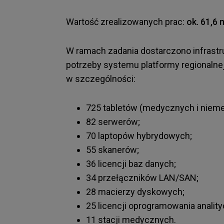
Wartość zrealizowanych prac:
ok. 61,6 
W ramach zadania dostarczono infrastr
potrzeby systemu platformy regionalne
w szczególności:
725 tabletów (medycznych i niem
82 serwerów;
70 laptopów hybrydowych;
55 skanerów;
36 licencji baz danych;
34 przełączników LAN/SAN;
28 macierzy dyskowych;
25 licencji oprogramowania analit
11 stacji medycznych.