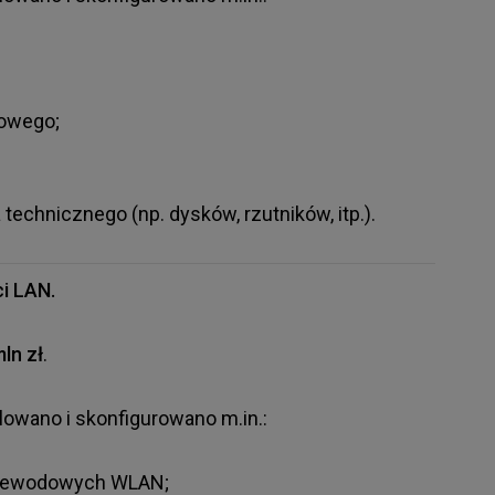
rowego;
technicznego (np. dysków, rzutników, itp.).
i LAN.
mln zł
.
lowano i skonfigurowano m.in.:
rzewodowych WLAN;